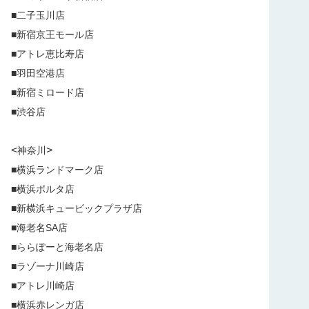
■二子玉川店
■新宿京王モール店
■アトレ恵比寿店
■羽田空港店
■新宿ミロード店
■渋谷店
<
>
神奈川
■横浜ランドマーク店
■横浜ポルタ店
■新横浜キュービックプラザ店
■海老名SA店
■ららぽーと海老名店
■ラゾーナ川崎店
■アトレ川崎店
■横浜赤レンガ店