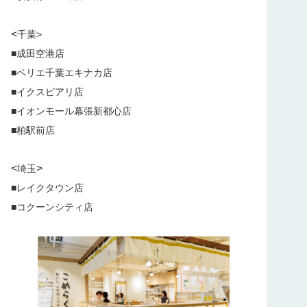
<
千葉>
■成田空港店
■ペリエ千葉エキナカ店
■イクスピアリ店
■イオンモール幕張新都心店
■柏駅前店
<
>
埼玉
■レイクタウン店
■コクーンシティ店